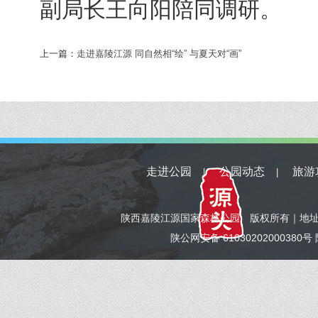
副局长王向阳陪同调研。
上一篇：
走进嘉陵江源 同自然相“绘” 与夏天对“画”
走进公园
公园动态
旅游
|
|
陕西嘉陵江源国家森林公园 版权所有｜地址：宝鸡市
陕公网安备 6103020200038