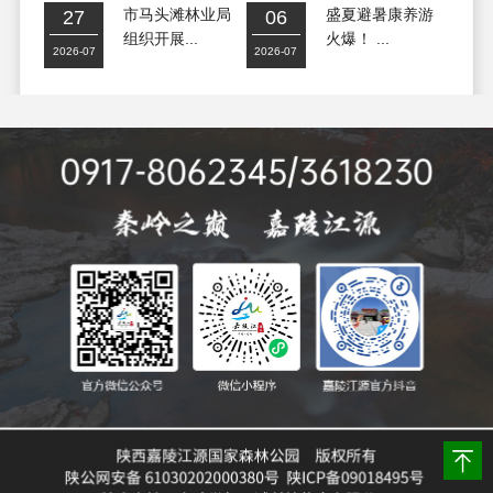
市马头滩林业局
盛夏避暑康养游
27
06
组织开展...
火爆！ ...
2026-07
2026-07