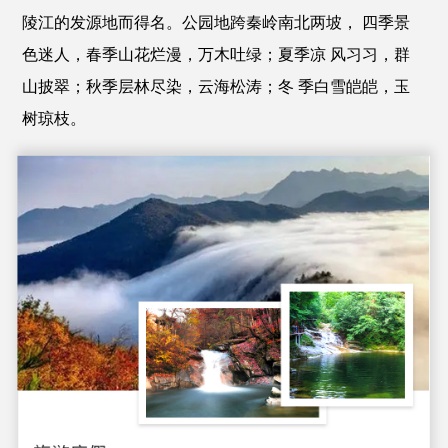
陵江的发源地而得名。公园地跨秦岭南北两坡， 四季景
色迷人，春季山花烂漫，万木吐绿；夏季凉 风习习，群
山披翠；秋季层林尽染，云海松涛；冬 季白雪皑皑，玉
树琼枝。