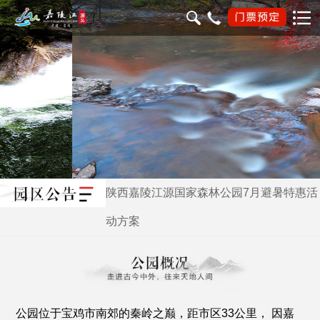
陕西嘉陵江源国家森林公园7月避暑特惠活
动方案
公园位于宝鸡市南郊的秦岭之巅，距市区33公里， 因嘉