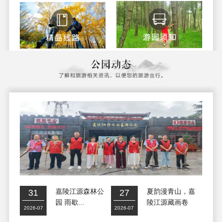
嘉陵江源森林公
夏韵漫青山，嘉
31
27
园 雨歇...
陵江源藏画卷
2026-07
2026-07